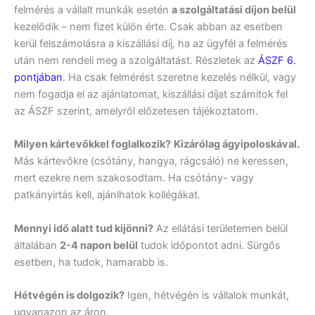
felmérés a vállalt munkák esetén
a szolgáltatási díjon belül
kezelődik – nem fizet külön érte. Csak abban az esetben
kerül felszámolásra a kiszállási díj, ha az ügyfél a felmérés
után nem rendeli meg a szolgáltatást. Részletek az
ÁSZF 6.
pontjában
. Ha csak felmérést szeretne kezelés nélkül, vagy
nem fogadja el az ajánlatomat, kiszállási díjat számítok fel
az ÁSZF szerint, amelyről előzetesen tájékoztatom.
Milyen kártevőkkel foglalkozik?
Kizárólag ágyipoloskával.
Más kártevőkre (csótány, hangya, rágcsáló) ne keressen,
mert ezekre nem szakosodtam. Ha csótány- vagy
patkányirtás kell, ajánlhatok kollégákat.
Mennyi idő alatt tud kijönni?
Az ellátási területemen belül
általában
2-4 napon belül
tudok időpontot adni. Sürgős
esetben, ha tudok, hamarabb is.
Hétvégén is dolgozik?
Igen, hétvégén is vállalok munkát,
ugyanazon az áron.