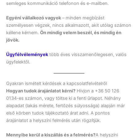
semleges kommunikáció telefonon és e-mailben.
Egyéni vállalkozó vagyok
– minden megbízást
személyesen végzek, nincs alkalmazott, akit utólag számon
kéllene kérnem.
Ön mindig velem beszél, és mindig én
jövök.
Ügyfélvélemények
több éves visszamenőlegesen, valós
ügyfelektől.
Gyakran ismételt kérdések a kapcsolatfelvételről
Hogyan tudok árajánlatot kérni?
Hívjon a +36 50 126
0134-es számon, vagy töltse ki a fenti űrlapot. Néhány
alapadat (lakás mérete, fertőzés súlyossága) alapján már
első körben tudok tájékoztató árat adni. A pontos
árajánlatot a helyszíni felmérés után rögzítjük.
Mennyibe kerül a kiszállás és a felmérés?
A helyszíni