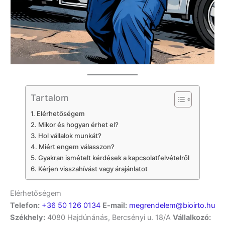
Tartalom
Elérhetőségem
Mikor és hogyan érhet el?
Hol vállalok munkát?
Miért engem válasszon?
Gyakran ismételt kérdések a kapcsolatfelvételről
Kérjen visszahívást vagy árajánlatot
Elérhetőségem
Telefon:
+36 50 126 0134
E-mail:
megrendelem@bioirto.hu
Székhely:
4080 Hajdúnánás, Bercsényi u. 18/A
Vállalkozó: