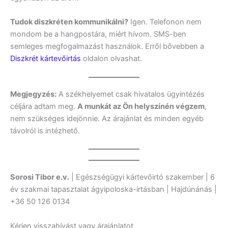
Tudok diszkréten kommunikálni?
Igen. Telefonon nem
mondom be a hangpostára, miért hívom. SMS-ben
semleges megfogalmazást használok. Erről bővebben a
Diszkrét kártevőirtás
oldalon olvashat.
Megjegyzés:
A székhelyemet csak hivatalos ügyintézés
céljára adtam meg.
A munkát az Ön helyszínén végzem
,
nem szükséges idejönnie. Az árajánlat és minden egyéb
távolról is intézhető.
Sorosi Tibor e.v.
| Egészségügyi kártevőirtó szakember | 6
év szakmai tapasztalat ágyipoloska-irtásban | Hajdúnánás |
+36 50 126 0134
Kérjen visszahívást vagy árajánlatot