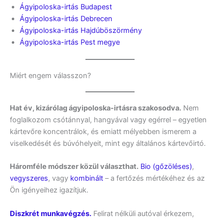
Ágyipoloska-irtás Budapest
Ágyipoloska-irtás Debrecen
Ágyipoloska-irtás Hajdúböszörmény
Ágyipoloska-irtás Pest megye
Miért engem válasszon?
Hat év, kizárólag ágyipoloska-irtásra szakosodva.
Nem
foglalkozom csótánnyal, hangyával vagy egérrel – egyetlen
kártevőre koncentrálok, és emiatt mélyebben ismerem a
viselkedését és búvóhelyeit, mint egy általános kártevőirtó.
Háromféle módszer közül választhat.
Bio (gőzöléses)
,
vegyszeres
, vagy
kombinált
– a fertőzés mértékéhez és az
Ön igényeihez igazítjuk.
Diszkrét munkavégzés.
Felirat nélküli autóval érkezem,