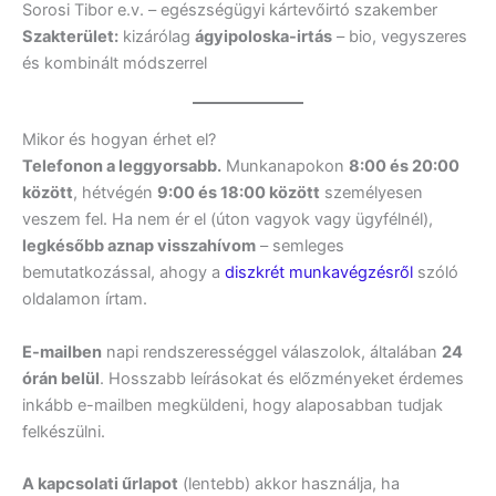
Sorosi Tibor e.v. – egészségügyi kártevőirtó szakember
Szakterület:
kizárólag
ágyipoloska-irtás
– bio, vegyszeres
és kombinált módszerrel
Mikor és hogyan érhet el?
Telefonon a leggyorsabb.
Munkanapokon
8:00 és 20:00
között
, hétvégén
9:00 és 18:00 között
személyesen
veszem fel. Ha nem ér el (úton vagyok vagy ügyfélnél),
legkésőbb aznap visszahívom
– semleges
bemutatkozással, ahogy a
diszkrét munkavégzésről
szóló
oldalamon írtam.
E-mailben
napi rendszerességgel válaszolok, általában
24
órán belül
. Hosszabb leírásokat és előzményeket érdemes
inkább e-mailben megküldeni, hogy alaposabban tudjak
felkészülni.
A kapcsolati űrlapot
(lentebb) akkor használja, ha