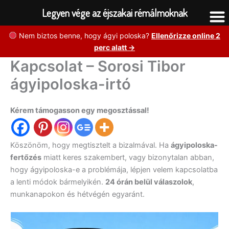
Legyen vége az éjszakai rémálmoknak
Skip
Nem biztos benne, hogy ágyi poloska?
Ellenőrizze online 2
to
perc alatt →
content
Kapcsolat – Sorosi Tibor
ágyipoloska-irtó
Kérem támogasson egy megosztással!
Köszönöm, hogy megtisztelt a bizalmával. Ha
ágyipoloska-
fertőzés
miatt keres szakembert, vagy bizonytalan abban,
hogy ágyipoloska-e a problémája, lépjen velem kapcsolatba
a lenti módok bármelyikén.
24 órán belül válaszolok
,
munkanapokon és hétvégén egyaránt.