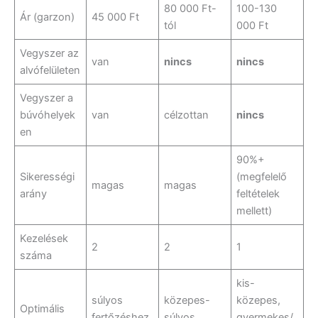
80 000 Ft-
100-130
Ár (garzon)
45 000 Ft
tól
000 Ft
Vegyszer az
van
nincs
nincs
alvófelületen
Vegyszer a
búvóhelyek
van
célzottan
nincs
en
90%+
Sikerességi
(megfelelő
magas
magas
arány
feltételek
mellett)
Kezelések
2
2
1
száma
kis-
súlyos
közepes-
közepes,
Optimális
fertőzéshez
súlyos
gyermekes/