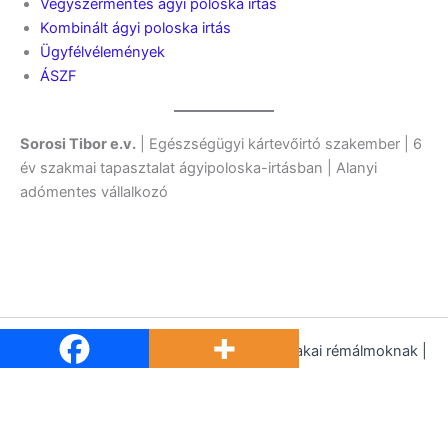
Vegyszermentes ágyi poloska irtás
Kombinált ágyi poloska irtás
Ügyfélvélemények
ÁSZF
Sorosi Tibor e.v.
| Egészségügyi kártevőirtó szakember | 6
év szakmai tapasztalat ágyipoloska-irtásban | Alanyi
adómentes vállalkozó
Szerzői jog © 2026 Legyen vége az éjszakai rémálmoknak |
Készítette: Bioirto.hu