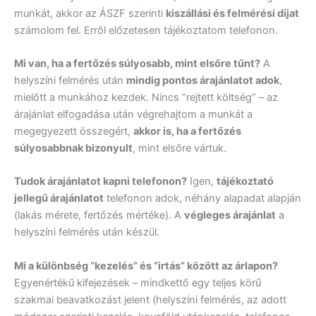
munkát, akkor az ÁSZF szerinti
kiszállási és felmérési díjat
számolom fel. Erről előzetesen tájékoztatom telefonon.
Mi van, ha a fertőzés súlyosabb, mint elsőre tűnt?
A
helyszíni felmérés után
mindig pontos árajánlatot adok
,
mielőtt a munkához kezdek. Nincs “rejtett költség” – az
árajánlat elfogadása után végrehajtom a munkát a
megegyezett összegért,
akkor is, ha a fertőzés
súlyosabbnak bizonyult
, mint elsőre vártuk.
Tudok árajánlatot kapni telefonon?
Igen,
tájékoztató
jellegű árajánlatot
telefonon adok, néhány alapadat alapján
(lakás mérete, fertőzés mértéke). A
végleges árajánlat
a
helyszíni felmérés után készül.
Mi a különbség “kezelés” és “irtás” között az árlapon?
Egyenértékű kifejezések – mindkettő egy teljes körű
szakmai beavatkozást jelent (helyszíni felmérés, az adott