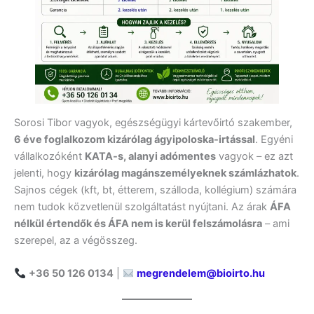
Sorosi Tibor vagyok, egészségügyi kártevőirtó szakember,
6 éve foglalkozom kizárólag ágyipoloska-irtással
. Egyéni
vállalkozóként
KATA-s, alanyi adómentes
vagyok – ez azt
jelenti, hogy
kizárólag magánszemélyeknek számlázhatok
.
Sajnos cégek (kft, bt, étterem, szálloda, kollégium) számára
nem tudok közvetlenül szolgáltatást nyújtani. Az árak
ÁFA
nélkül értendők és ÁFA nem is kerül felszámolásra
– ami
szerepel, az a végösszeg.
+36 50 126 0134
|
megrendelem@bioirto.hu