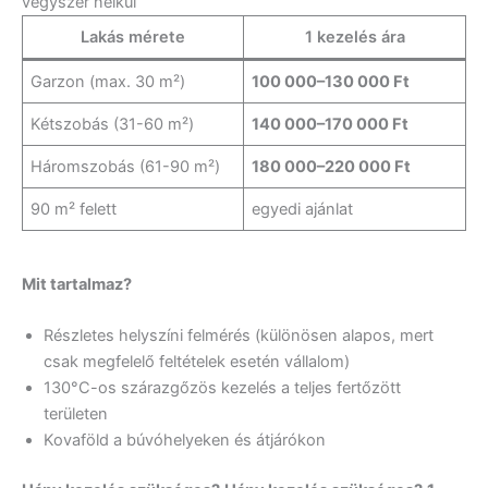
vegyszer nélkül
Lakás mérete
1 kezelés ára
Garzon (max. 30 m²)
100 000–130 000 Ft
Kétszobás (31-60 m²)
140 000–170 000 Ft
Háromszobás (61-90 m²)
180 000–220 000 Ft
90 m² felett
egyedi ajánlat
Mit tartalmaz?
Részletes helyszíni felmérés (különösen alapos, mert
csak megfelelő feltételek esetén vállalom)
130°C-os szárazgőzös kezelés a teljes fertőzött
területen
Kovaföld a búvóhelyeken és átjárókon