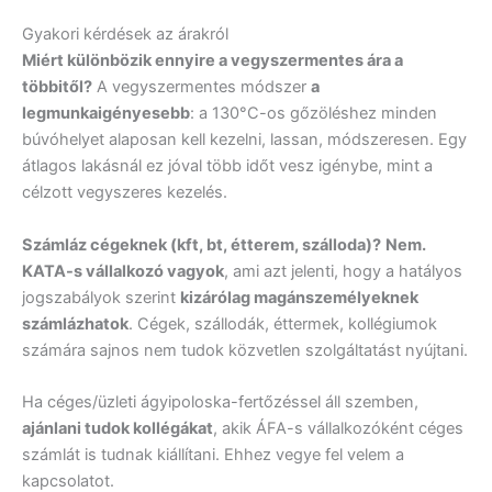
Gyakori kérdések az árakról
Miért különbözik ennyire a vegyszermentes ára a
többitől?
A vegyszermentes módszer
a
legmunkaigényesebb
: a 130°C-os gőzöléshez minden
búvóhelyet alaposan kell kezelni, lassan, módszeresen. Egy
átlagos lakásnál ez jóval több időt vesz igénybe, mint a
célzott vegyszeres kezelés.
Számláz cégeknek (kft, bt, étterem, szálloda)?
Nem.
KATA-s vállalkozó vagyok
, ami azt jelenti, hogy a hatályos
jogszabályok szerint
kizárólag magánszemélyeknek
számlázhatok
. Cégek, szállodák, éttermek, kollégiumok
számára sajnos nem tudok közvetlen szolgáltatást nyújtani.
Ha céges/üzleti ágyipoloska-fertőzéssel áll szemben,
ajánlani tudok kollégákat
, akik ÁFA-s vállalkozóként céges
számlát is tudnak kiállítani. Ehhez vegye fel velem a
kapcsolatot.