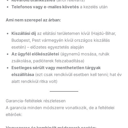
Telefonos vagy e-mailes követés
a kezelés után
Ami nem szerepel az árban:
Kiszállási díj
az ellátási területemen kívül (Hajdú-Bihar,
Budapest, Pest vármegyén kívül országos kiszállás
esetén) – előzetes egyeztetés alapján
Az ügyfél előkészületei
(ágynemű mosása, ruhák
zsákolása, padlóterek felszabadítása)
Esetleges sérült vagy menthetetlen tárgyak
elszállítása
(ezt csak rendkívüli esetben kell tenni; hat év
alatt rendkívül ritka volt)
Garancia-feltételek részletesen
A garancia minden módszerre vonatkozik, de a feltételei
eltérőek: