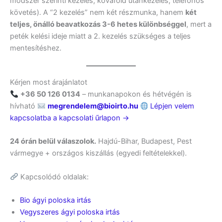
módszer szerinti kezelés, kovaföld utánkezelés, telefonos
követés). A “2 kezelés” nem két részmunka, hanem
két
teljes, önálló beavatkozás 3-6 hetes különbséggel
, mert a
peték kelési ideje miatt a 2. kezelés szükséges a teljes
mentesítéshez.
Kérjen most árajánlatot
+36 50 126 0134
– munkanapokon és hétvégén is
hívható
megrendelem@bioirto.hu
Lépjen velem
kapcsolatba a kapcsolati űrlapon →
24 órán belül válaszolok.
Hajdú-Bihar, Budapest, Pest
vármegye + országos kiszállás (egyedi feltételekkel).
Kapcsolódó oldalak:
Bio ágyi poloska irtás
Vegyszeres ágyi poloska irtás