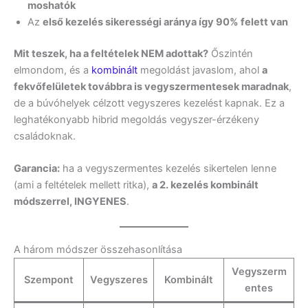
moshatók
Az
első kezelés sikerességi aránya így 90% felett van
Mit teszek, ha a feltételek NEM adottak?
Őszintén
elmondom, és a
kombinált
megoldást javaslom, ahol
a
fekvőfelületek továbbra is vegyszermentesek maradnak
,
de a búvóhelyek célzott vegyszeres kezelést kapnak. Ez a
leghatékonyabb hibrid megoldás vegyszer-érzékeny
családoknak.
Garancia:
ha a vegyszermentes kezelés sikertelen lenne
(ami a feltételek mellett ritka),
a 2. kezelés kombinált
módszerrel, INGYENES
.
A három módszer összehasonlítása
Vegyszerm
Szempont
Vegyszeres
Kombinált
entes