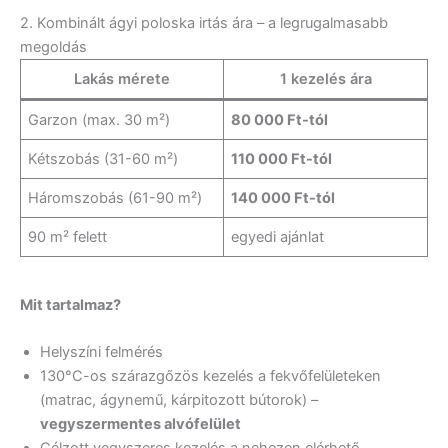
2. Kombinált ágyi poloska irtás ára – a legrugalmasabb
megoldás
Lakás mérete
1 kezelés ára
Garzon (max. 30 m²)
80 000 Ft-tól
Kétszobás (31-60 m²)
110 000 Ft-tól
Háromszobás (61-90 m²)
140 000 Ft-tól
90 m² felett
egyedi ajánlat
Mit tartalmaz?
Helyszíni felmérés
130°C-os szárazgőzös kezelés a fekvőfelületeken
(matrac, ágynemű, kárpitozott bútorok) –
vegyszermentes alvófelület