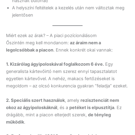
használt bútorral)
A helyszíni feltételek a kezelés után nem változtak meg
jelentősen
Miért ezek az árak? – A piaci pozícionálásom
Őszintén meg kell mondanom:
az áraim nem a
legolcsóbbak a piacon
. Ennek konkrét okai vannak:
1. Kizárólag ágyipoloskával foglalkozom 6 éve.
Egy
generalista kártevőirtó nem szerez ennyi tapasztalatot
egyetlen kártevővel. A nehéz, makacs fertőzéseket is
megoldom – az olcsó konkurencia gyakran “feladja” ezeket.
2. Speciális szert használok
, amely
rezisztenciát nem
okoz az ágyipoloskáknál
, és a
petéket is elpusztítja
. Ez
drágább, mint a piacon elterjedt szerek,
de tényleg
működik
.