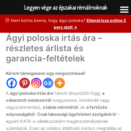
Legyen vége az éjszakai rémálmoknak
Skip
Nem biztos benne, hogy ágyi poloska?
Ellenőrizze online 2
to
perc alatt →
content
Ágyi poloska irtás ára –
részletes árlista és
garancia-feltételek
Kérem támogasson egy megosztással!
A
ágyi poloska irtás ára
három tényezőtől függ:
a
választott módszertől
(vegyszeres, kombinált vagy
vegyszermentes),
a lakás méretétől
, és
a fertőzés
súlyosságától
.
Csak lakossági ügyfeleket szolgálok ki
–
egyéni KATA-s vállalkozóként magánszemélyeknek
számlázok. Ezen az oldalon átlátható módon megtalálja az