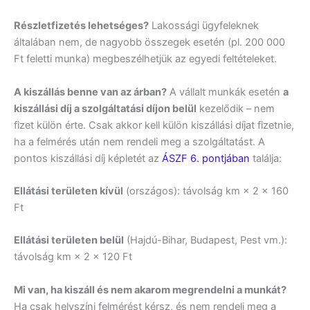
Részletfizetés lehetséges?
Lakossági ügyfeleknek
általában nem, de nagyobb összegek esetén (pl. 200 000
Ft feletti munka) megbeszélhetjük az egyedi feltételeket.
A kiszállás benne van az árban?
A vállalt munkák esetén
a
kiszállási díj a szolgáltatási díjon belül
kezelődik – nem
fizet külön érte. Csak akkor kell külön kiszállási díjat fizetnie,
ha a felmérés után nem rendeli meg a szolgáltatást. A
pontos kiszállási díj képletét az
ÁSZF 6. pontjában
találja:
Ellátási területen kívül
(országos): távolság km × 2 × 160
Ft
Ellátási területen belül
(Hajdú-Bihar, Budapest, Pest vm.):
távolság km × 2 × 120 Ft
Mi van, ha kiszáll és nem akarom megrendelni a munkát?
Ha csak helyszíni felmérést kérsz, és nem rendeli meg a