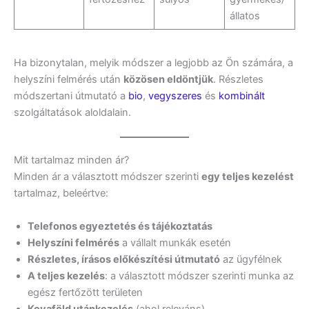
állatos
Ha bizonytalan, melyik módszer a legjobb az Ön számára, a
helyszíni felmérés után
közösen eldöntjük
. Részletes
módszertani útmutató a
bio
,
vegyszeres
és
kombinált
szolgáltatások aloldalain.
Mit tartalmaz minden ár?
Minden ár a választott módszer szerinti
egy teljes kezelést
tartalmaz, beleértve:
Telefonos egyeztetés és tájékoztatás
Helyszíni felmérés
a vállalt munkák esetén
Részletes, írásos előkészítési útmutató
az ügyfélnek
A teljes kezelés
: a választott módszer szerinti munka az
egész fertőzött területen
Kovaföld utánkezelés
(ahol releváns)