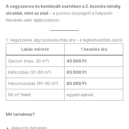
A vegyszeres és kombinált esetében a 2. kezelés mindig
olcsóbb, mint az első
– a pontos összegről a helyszíni
felmérés után tájékoztatom.
1. Vegyszeres ágyi poloska irtás ára – a legkedvezőbb opció
Lakás mérete
1 kezelés ára
Garzon (max. 30 m²)
45 000 Ft
Kétszobás (31-60 m²)
65 000 Ft
Háromszobás (61-90 m²)
85 000 Ft
90 m² felett
egyedi ajánlat
Mit tartalmaz?
Helyszíni felmérés