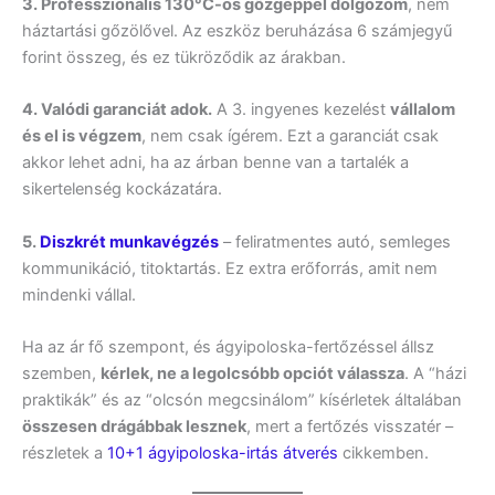
3. Professzionális 130°C-os gőzgéppel dolgozom
, nem
háztartási gőzölővel. Az eszköz beruházása 6 számjegyű
forint összeg, és ez tükröződik az árakban.
4. Valódi garanciát adok.
A 3. ingyenes kezelést
vállalom
és el is végzem
, nem csak ígérem. Ezt a garanciát csak
akkor lehet adni, ha az árban benne van a tartalék a
sikertelenség kockázatára.
5.
Diszkrét munkavégzés
– feliratmentes autó, semleges
kommunikáció, titoktartás. Ez extra erőforrás, amit nem
mindenki vállal.
Ha az ár fő szempont, és ágyipoloska-fertőzéssel állsz
szemben,
kérlek, ne a legolcsóbb opciót válassza
. A “házi
praktikák” és az “olcsón megcsinálom” kísérletek általában
összesen drágábbak lesznek
, mert a fertőzés visszatér –
részletek a
10+1 ágyipoloska-irtás átverés
cikkemben.