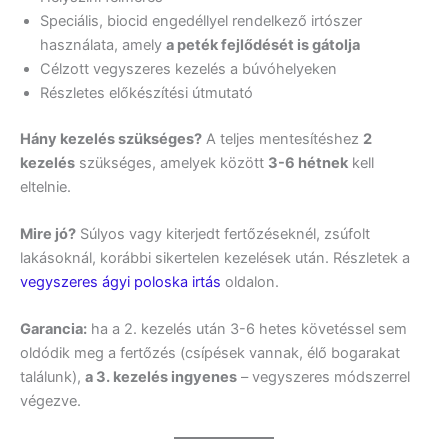
Speciális, biocid engedéllyel rendelkező irtószer
használata, amely
a peték fejlődését is gátolja
Célzott vegyszeres kezelés a búvóhelyeken
Részletes előkészítési útmutató
Hány kezelés szükséges?
A teljes mentesítéshez
2
kezelés
szükséges, amelyek között
3-6 hétnek
kell
eltelnie.
Mire jó?
Súlyos vagy kiterjedt fertőzéseknél, zsúfolt
lakásoknál, korábbi sikertelen kezelések után. Részletek a
vegyszeres ágyi poloska irtás
oldalon.
Garancia:
ha a 2. kezelés után 3-6 hetes követéssel sem
oldódik meg a fertőzés (csípések vannak, élő bogarakat
találunk),
a 3. kezelés ingyenes
– vegyszeres módszerrel
végezve.