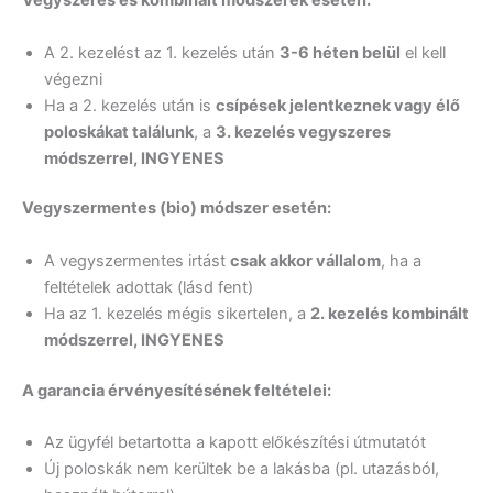
Vegyszeres és kombinált módszerek esetén:
A 2. kezelést az 1. kezelés után
3-6 héten belül
el kell
végezni
Ha a 2. kezelés után is
csípések jelentkeznek vagy élő
poloskákat találunk
, a
3. kezelés vegyszeres
módszerrel, INGYENES
Vegyszermentes (bio) módszer esetén:
A vegyszermentes irtást
csak akkor vállalom
, ha a
feltételek adottak (lásd fent)
Ha az 1. kezelés mégis sikertelen, a
2. kezelés kombinált
módszerrel, INGYENES
A garancia érvényesítésének feltételei:
Az ügyfél betartotta a kapott előkészítési útmutatót
Új poloskák nem kerültek be a lakásba (pl. utazásból,