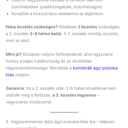
Célzott vegyszeres kezelés a nehezen elérhető
búvóhelyeken (padlószegélyek, bútorhézagok)
Kovaföld a hosszú távú védelemre az átjárókon
Hány kezelés szükséges?
Általában
2 kezelés
szükséges,
a 2. kezelés
3-6 héten belül
. A 2. kezelés mindig olcsóbb,
mint az első.
Mire jó?
Közepes-súlyos fertőzéseknél, ahol egyszerre
fontos a teljes hatékonyság és az alvófelület
vegyszermentessége. Részletek a
kombinált ágyi poloska
irtás
oldalon.
Garancia:
ha a 2. kezelés után 3-6 hetes követéssel sem
oldódik meg a fertőzés,
a 3. kezelés ingyenes
–
vegyszeres módszerrel.
3. Vegyszermentes (bio) ágyi poloska irtás ára – teljesen