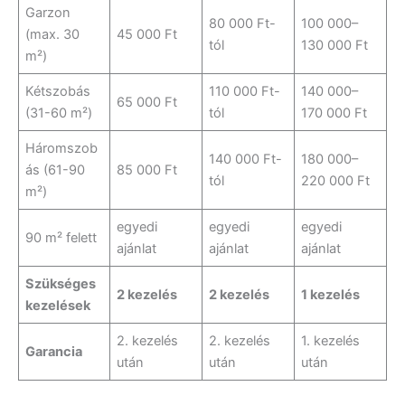
Garzon
80 000 Ft-
100 000–
(max. 30
45 000 Ft
tól
130 000 Ft
m²)
Kétszobás
110 000 Ft-
140 000–
65 000 Ft
(31-60 m²)
tól
170 000 Ft
Háromszob
140 000 Ft-
180 000–
ás (61-90
85 000 Ft
tól
220 000 Ft
m²)
egyedi
egyedi
egyedi
90 m² felett
ajánlat
ajánlat
ajánlat
Szükséges
2 kezelés
2 kezelés
1 kezelés
kezelések
2. kezelés
2. kezelés
1. kezelés
Garancia
után
után
után