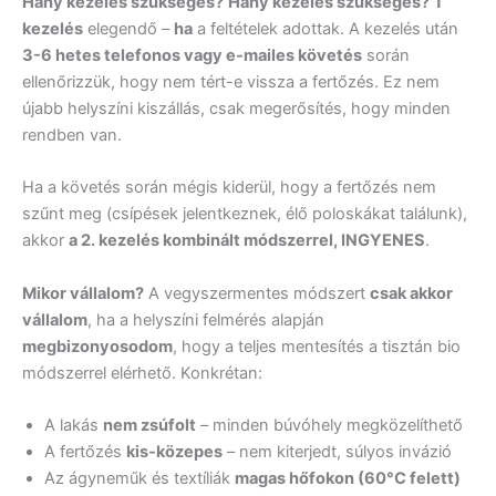
Hány kezelés szükséges?
Hány kezelés szükséges?
1
kezelés
elegendő –
ha
a feltételek adottak. A kezelés után
3-6 hetes telefonos vagy e-mailes követés
során
ellenőrizzük, hogy nem tért-e vissza a fertőzés. Ez nem
újabb helyszíni kiszállás, csak megerősítés, hogy minden
rendben van.
Ha a követés során mégis kiderül, hogy a fertőzés nem
szűnt meg (csípések jelentkeznek, élő poloskákat találunk),
akkor
a 2. kezelés kombinált módszerrel, INGYENES
.
Mikor vállalom?
A vegyszermentes módszert
csak akkor
vállalom
, ha a helyszíni felmérés alapján
megbizonyosodom
, hogy a teljes mentesítés a tisztán bio
módszerrel elérhető. Konkrétan:
A lakás
nem zsúfolt
– minden búvóhely megközelíthető
A fertőzés
kis-közepes
– nem kiterjedt, súlyos invázió
Az ágyneműk és textíliák
magas hőfokon (60°C felett)